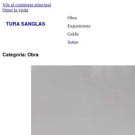
Vés al contingut principal
Omet la visita
Obra
TURA SANGLAS
Exposicions
Gràfic
Sobre
Categoria:
Obra