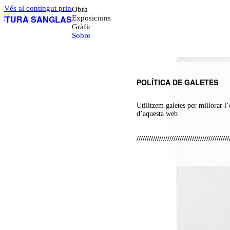
Vés al contingut principal
Obra
Omet la visita
TURA SANGLAS
Exposicions
Gràfic
Sobre
POLÍTICA DE GALETES
Utilitzem galetes per millorar l
d’aquesta web
/////////////////////////////////////////////