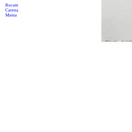
Rocam
Carena
Mama
Desig
2018
aiguafort i collage amb impressió giclée
paper Hahnemüle de 300g i paper Japó
planxa: 26 x 20’8 cm
paper: 40’5 x 37 cm