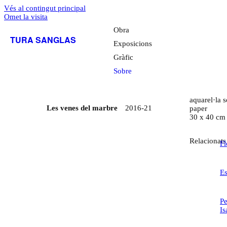
Vés al contingut principal
Omet la visita
Obra
TURA SANGLAS
Exposicions
Gràfic
Sobre
aquarel·la 
Les venes del marbre
2016-21
paper
30 x 40 cm
Relacionats
Fl
Es
Pe
Is