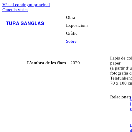
Vés al contingut principal
Omet la visita
Obra
TURA SANGLAS
Exposicions
Gràfic
Sobre
llapis de co
L’ombra de les flors
2020
paper
(a partir d’
fotografia 
Telefunken
70 x 100 c
Relacionats
C
i
c
L
d