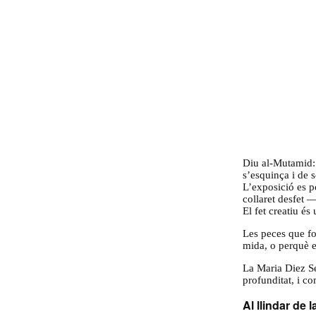
Diu al-Mutamid: 
s’esquinça i de 
L’exposició es p
collaret desfet 
El fet creatiu és
Al llindar de la joia
2021
Les peces que fo
mida, o perquè e
5/6 – 4/7 2021
La Maria Diez Ser
Museu Can Mario, Palafrugell
profunditat, i c
Fundació Vila Casas
Al llindar de l