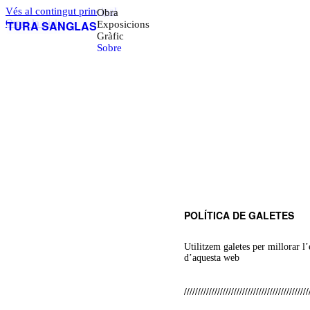
Vés al contingut principal
Obra
Omet la visita
TURA SANGLAS
Exposicions
Gràfic
Sobre
POLÍTICA DE GALETES
Utilitzem galetes per millorar l
d’aquesta web
/////////////////////////////////////////////