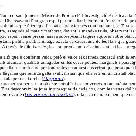
at
Tura cursant juntes el Màster de Producció i Investigació Artística a la F
a. Disposàvem d’un gran espai per treballar i, entre tot l’enrenou de pro
nstal·latius que feien que l’espai es transformés contínuament, la Tura s
stra, asseguda al mateix tamboret, davant la mateixa taula, observant les
 poc espai i sense pressa, anava sobreposant taques aquoses sobre blanc, 
estam, pistil a pistil, la imatge exacta de cadascuna de les flors que guar
). A través de dibuixar-les, les comprenia amb els cinc sentits i les carre
allò que li conferim valor, però el valor el defineix cadascú amb la sev
ulls afamats, qualitats amagades en les coses petites, marginals i passat
que ella tria amb cura per fondre-les en aquest cos eriçat que pesa quan l
la llàgrima que rellisca galta avall; instant que ella reté en un cristall bl
ctada per nas i orella (
𝘓𝘭𝘢̀𝘨𝘳𝘪𝘮𝘢
).
 caracteritza per ser un objecte portable i es converteix momentàniamen
 Tura descobreix les joies intrínseques de cada cos, com les venes del br
a entreveure (
𝘓𝘦𝘴 𝘷𝘦𝘯𝘦𝘴 𝘥𝘦𝘭 𝘮𝘢𝘳𝘣𝘳𝘦
), o la taca de naixement que dec
tuatge, i que ella trasllada i sosté a la mà, com qui agafa un tresor i en
una artista que no funciona per teories discursives, i encara menys per m
s, precisos i contundents: no els manca res ni els sobra res. Juga a fer t
ix pla d’escala i valor qualsevol entitat corporal. Així és com el cos po
ma, i la joia poden ser els ulls que ella dibuixa a la planta (
𝘈𝘳𝘨𝘰𝘴
), el
 𝘧𝘰𝘯 𝘢 𝘭𝘢 𝘷𝘢𝘭𝘭
), o els líquens que abriguen la poma, que mereix el seu p