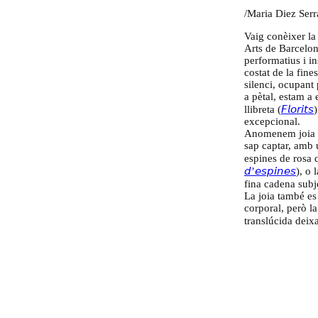
/Maria Diez Serr
Vaig conèixer la 
Arts de Barcelon
performatius i i
costat de la fine
silenci, ocupant
a pètal, estam a 
llibreta (
𝘍𝘭𝘰𝘳𝘪𝘵𝘴
excepcional.
Anomenem joia a 
sap captar, amb 
espines de rosa 
𝘥’𝘦𝘴𝘱𝘪𝘯𝘦𝘴
), o 
fina cadena subje
La joia també es
corporal, però la
translúcida deix
esquena com un ta
Tura Sanglas és 
de gestos elegant
posant en un mate
una vall o una po
la vall (
𝘌𝘭 𝘤𝘦𝘭 𝘦
𝘥𝘦 𝘭𝘢 𝘱𝘰𝘮𝘢
).