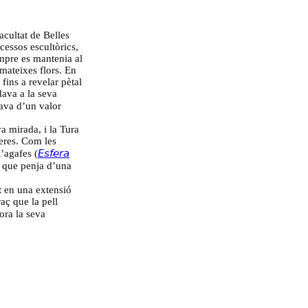
acultat de Belles
cessos escultòrics,
empre es mantenia al
 mateixes flors. En
fins a revelar pètal
dava a la seva
gava d’un valor
a mirada, i la Tura
geres. Com les
’agafes (
𝘌𝘴𝘧𝘦𝘳𝘢
au que penja d’una
t en una extensió
aç que la pell
ora la seva
 fa ofrena (
𝘋𝘦𝘴𝘪𝘨
).
odes. Crea a partir
ransposicions,
t ser una planta,
 riu que embolcalla
ropi jardí (
𝘌𝘭 𝘫𝘢𝘳𝘥𝘪́