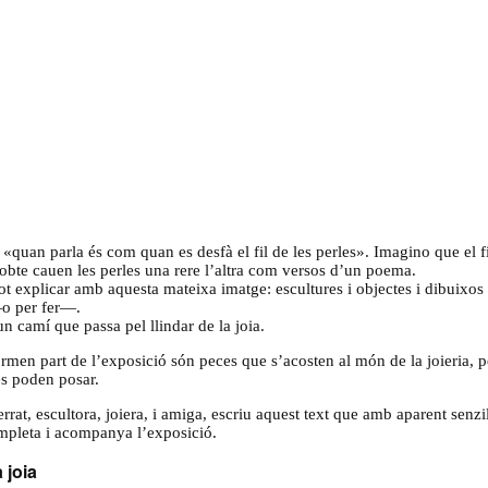
«quan parla és com quan es desfà el fil de les perles». Imagino que el fil
sobte cauen les perles una rere l’altra com versos d’un poema.
ot explicar amb aquesta mateixa imatge: escultures i objectes i dibuixo
—o per fer—.
 un camí que passa pel llindar de la joia.
rmen part de l’exposició són peces que s’acosten al món de la joieria, pe
s poden posar.
rat, escultora, joiera, i amiga, escriu aquest text que amb aparent senzi
ompleta i acompanya l’exposició.
a joia