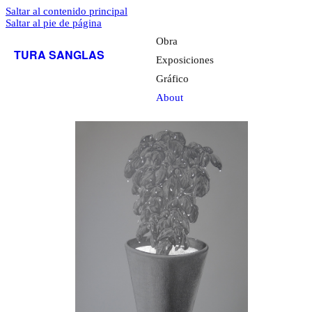
Saltar al contenido principal
Saltar al pie de página
Obra
TURA SANGLAS
Exposiciones
Gráfico
About