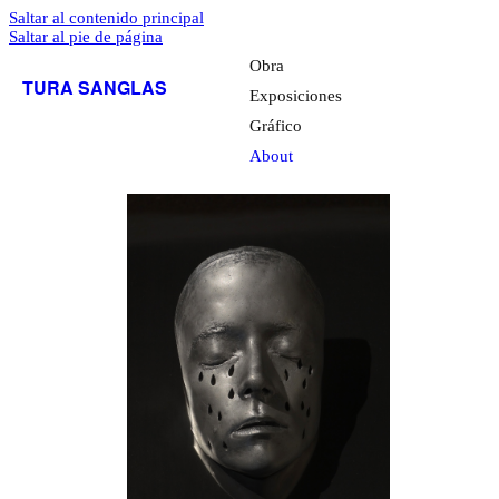
Saltar al contenido principal
Saltar al pie de página
Obra
TURA SANGLAS
Exposiciones
Gráfico
About