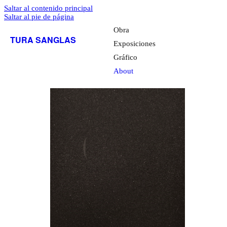
Saltar al contenido principal
Saltar al pie de página
Obra
TURA SANGLAS
Exposiciones
Gráfico
About