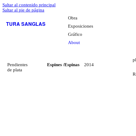
Saltar al contenido principal
Saltar al pie de página
Obra
TURA SANGLAS
Exposiciones
Gráfico
About
p
Pendientes
Espines /Espinas
2014
de plata
R